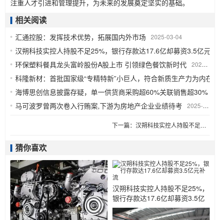
注重人才引进和管理提升，为未来的发展奠定坚实的基础。
相关阅读
汇通控股：发挥技术优势，拓展国内外市场
2025-03-04
汉朔科技实控人持股不足25%，银行存款达17.6亿却募资3.5亿元补
环保塑料餐具龙头富岭股份A股上市 引领绿色餐饮新时代
2025-02-08
科隆新材：首批国家级“专精特新”小巨人，符合新质生产力为内在
海博思创信息披露存疑，单一供货商采购超60%关联销售超30%
20
马可波罗曾两次卷入行贿案,下游为房地产企业业绩待考
2025-01-14
下一篇：
汉朔科技实控人持股不足25%，银行存款达17.6亿却募资3.5亿元补流
猜你喜欢
汉朔科技实控人持股不足25%，
银行存款达17.6亿却募资3.5亿
元补流