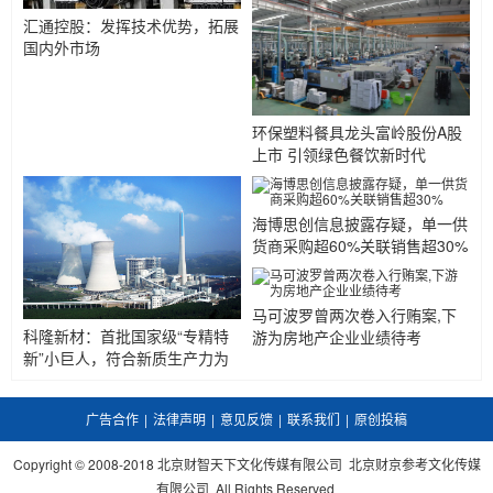
汇通控股：发挥技术优势，拓展
国内外市场
环保塑料餐具龙头富岭股份A股
上市 引领绿色餐饮新时代
海博思创信息披露存疑，单一供
货商采购超60%关联销售超30%
马可波罗曾两次卷入行贿案,下
科隆新材：首批国家级“专精特
游为房地产企业业绩待考
新”小巨人，符合新质生产力为
内在要求的新发展理念
广告合作
|
法律声明
|
意见反馈
|
联系我们
|
原创投稿
Copyright © 2008-2018 北京财智天下文化传媒有限公司 北京财京参考文化传媒
有限公司 All Rights Reserved