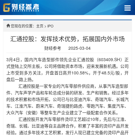
您现在的位置：主页
>
IPO
汇通控股：发挥技术优势，拓展国内外市场
财经参考
2025-03-04
3月4日，国内汽车造型部件领先企业汇通控股（603409.SH）正
式登陆上交所主板，公司将借助资本市场，迎来发展新机遇。公司
上市受到多方关注，开盘
首日高开
100.58%，开于48.5元/股
，开
盘后一路上扬。
汇通控股是一家专业的汽车零部件供应商，从事汽车造型部
件、汽车声学产品和车轮总成分装的研发、生产和销售。经过多年
的技术积累和市场开拓，公司已与比亚迪汽车、奇瑞汽车、长城汽
车、江淮汽车、蔚来汽车、奇瑞捷豹路虎、零跑汽车、集度汽车、
大众汽车（安徽）等整车生产企业建立了一级配套合作关系。
汇通控股
开发汽车零部件烫印工艺超过
10年，先后与江淮、
奇瑞、长城、比亚迪等自主品牌合作，积累了丰富的烫印产品开发
经验。通过多年技术工艺积累，发行人现已建立完备的烫印产品开