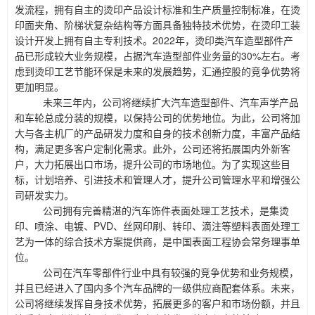
发流程，拥有自主的烫印产品设计标准和生产质量控制标准，在烫
印面夹角、阶梯状复杂结构等方面具备独特技术优势，在烫印工装
设计开发上拥有自主专利技术。2022年，烫印类汽车造型部件产
品已形成较大业务规模，占据汽车造型部件业务量的30%左右。考
虑到烫印工艺节能环保是未来的发展趋势，
汇通控股的竞争优势将
更加明显。
未来三年内，公司将继续扩大汽车造型部件、汽车声学产品
和车轮总成分装的规模，以保持公司的优势地位。为此，公司将加
大与各主机厂的产品研发力度和自身的技术创新力度，丰富产品结
构，满足更多客户定制化需求。此外，公司还将拓展国内外新客
户，大力拓展出口市场，提升公司的市场地位。为了实现这些目
标，计划培养、引进技术和管理人才，提升公司管理水平和增强公
司研发实力。
公司拥有完善精湛的汽车饰件表面处理工艺技术，是集烫
印、喷涂、电镀、
PVD、丝网印刷、转印、滴注等塑料表面处理工
艺为一体的综合技术方案提供商，是中国表面工程协会常务理事单
位。
公司在汽车零部件行业中具有较强的竞争优势和业务规模，
并且已经进入了国内多个汽车品牌的一级供应商配套体系。未来，
公司将继续发挥自身技术优势，拓展更多的客户和市场份额，并且