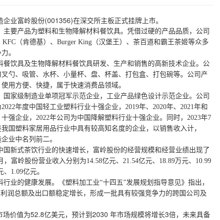
造企业富岭股份(001356)在深交所主板正式挂牌上市。
，主要产品为塑料和生物降解材料餐饮具。凭借过硬的产品品质，公司
温迪）、KFC（肯德基）、Burger King（汉堡王）、茶百道和霸王茶姬等众多
争力。
塑料餐饮具及生物降解材料餐饮具研发、生产和销售的高新技术企业。公
刀叉勺、吸管、水杯、小量杯、盘、杯盖、打包盒、打包碗等。公司产
，使用方便、快捷，属于快速消费品领域。
，国家级制造业单项冠军示范企业，工业产品绿色设计示范企业。公司
为
2022年度中国轻工业塑料行业十强企业，2019年、2020年、2021年和
十强企业，2022年公司为中国降解塑料行业十强企业。同时，2023年7
是我国塑料家居用品行业中具有较高知名度的企业，以销售收入计，
制造企业中名列前二。
中国新式茶饮行业的快速增长，富岭股份的经营规模和经营业绩出现了
-6月，富岭股份营业收入分别为14.58亿元、21.54亿元、18.89万元、10.99
元、1.09亿元。
料行业的健康发展。《塑料加工业
“十四五”发展规划指导意见》指出，
、利润总额及出口额稳定增长，形成一批具有较强竞争力的跨国公司及
解塑料市场价值为52.8亿美元，预计到2030 年市场规模将增长3倍，未来具备