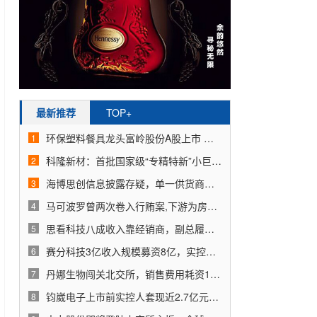
最新推荐
TOP+
环保塑料餐具龙头富岭股份A股上市 引领绿色餐饮新时代
1
科隆新材：首批国家级“专精特新”小巨人，符合新质生产力为内在要求的新发展理念
2
海博思创信息披露存疑，单一供货商采购超60%关联销售超30%
3
马可波罗曾两次卷入行贿案,下游为房地产企业业绩待考
4
思看科技八成收入靠经销商，副总履历存疑斥资5,800万购买房产
5
赛分科技3亿收入规模募资8亿，实控人曾委托供应商高管替其炒股
6
丹娜生物闯关北交所，销售费用耗资1.5亿对经销商返利4,500万
7
钧崴电子上市前实控人套现近2.7亿元，募资额约总收入的2倍
8