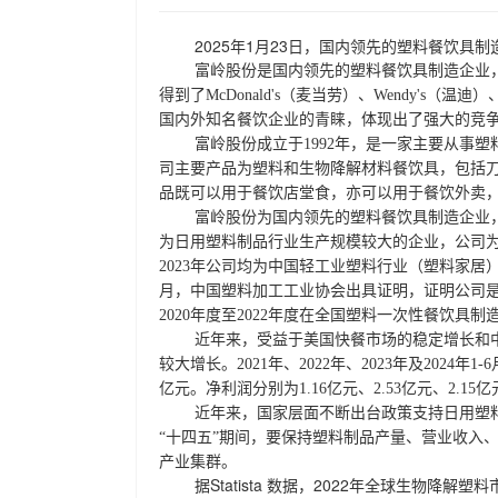
2025年1月23日，国内领先的塑料餐饮具制
富岭股份是国内领先的塑料餐饮具制造企业
得到了
McDonald's（麦当劳）、Wendy's（
国内外知名餐饮企业的青睐，体现出了强大的竞
富岭股份成立于
1992年，是一家主要从事
司主要产品为塑料和生物降解材料餐饮具，包括
品既可以用于餐饮店堂食，亦可以用于餐饮外卖
富岭股份为国内领先的塑料餐饮具制造企业
为日用塑料制品行业生产规模较大的企业，公司
2023年公司均为中国轻工业塑料行业（塑料家居）
月，中国塑料加工工业协会出具证明，证明公司
2020年度至2022年度在全国塑料一次性餐饮具
近年来，受益于美国快餐市场的稳定增长和
较大增长。
2021年、2022年、2023年及2024年1
亿元。净利润分别为1.16亿元、2.53亿元、2.15亿
近年来，国家层面不断出台政策支持日用塑
“十四五”期间，要保持塑料制品产量、营业收入
产业集群。
Statista 数据，2022年全球生物降
据