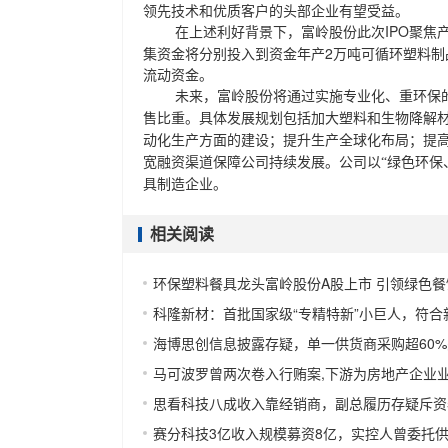
领先技术和优质客户的头部企业有望受益。
IPO聚
在上述利好背景下，富岭股份此次
集资金将分别投入到资金年产2万吨可循环塑料制
流动资金。
未来，富岭股份将通过实施专业化、重环保
售比重。具体发展规划包括加大塑料和生物降解
动化生产方面的建设；提升生产全球化布局；提
宽融资渠道保障公司持续发展。公司以
“绿色环
具制造企业。
相关阅读
环保塑料餐具龙头富岭股份A股上市 引领绿色
科隆新材：首批国家级“专精特新”小巨人，符
海博思创信息披露存疑，单一供货商采购超60%
马可波罗曾两次卷入行贿案,下游为房地产企业
思看科技八成收入靠经销商，副总履历存疑斥资5
赛分科技3亿收入规模募资8亿，实控人曾委托