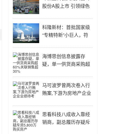
股份A股上市 引领绿色
餐饮新时代
科隆新材：首批国家级
“专精特新”小巨人，符
合新质生产力为内在要
求的新发展理念
海博思创信息披露存
疑，单一供货商采购超
60%关联销售超30%
马可波罗曾两次卷入行
贿案,下游为房地产企业
业绩待考
思看科技八成收入靠经
销商，副总履历存疑斥
资5,800万购买房产