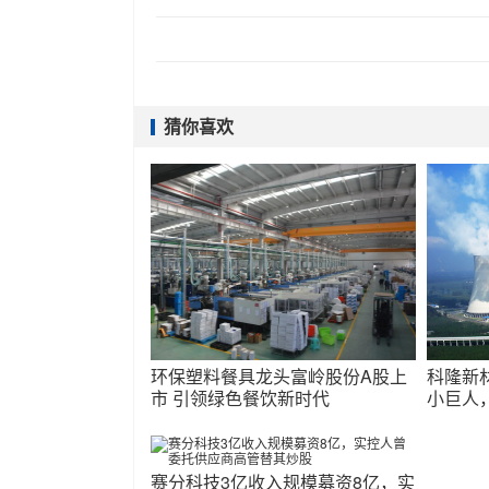
猜你喜欢
环保塑料餐具龙头富岭股份A股上
科隆新
市 引领绿色餐饮新时代
小巨人
求的新
赛分科技3亿收入规模募资8亿，实