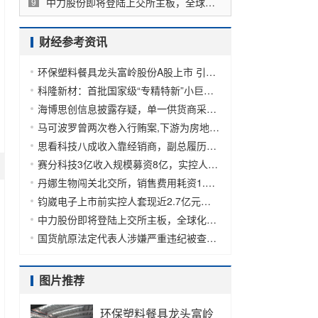
中力股份即将登陆上交所主板，全球化布局优势明显
9
财经参考资讯
环保塑料餐具龙头富岭股份A股上市 引领绿色餐饮新时代
科隆新材：首批国家级“专精特新”小巨人，符合新质生产力为内在要求的新发展理念
海博思创信息披露存疑，单一供货商采购超60%关联销售超30%
马可波罗曾两次卷入行贿案,下游为房地产企业业绩待考
思看科技八成收入靠经销商，副总履历存疑斥资5,800万购买房产
赛分科技3亿收入规模募资8亿，实控人曾委托供应商高管替其炒股
丹娜生物闯关北交所，销售费用耗资1.5亿对经销商返利4,500万
钧崴电子上市前实控人套现近2.7亿元，募资额约总收入的2倍
中力股份即将登陆上交所主板，全球化布局优势明显
国货航原法定代表人涉嫌严重违纪被查，上市前巨额分红38.7亿
图片推荐
环保塑料餐具龙头富岭