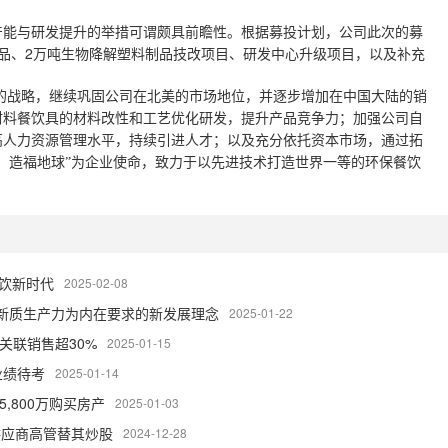
焦产能与研发提升的举措可谓颇具前瞻性。根据募投计划，公司此次的募
品、2万吨生物降解塑料制品技改项目、研发中心升级项目，以及补充
的战略，继续巩固公司在北美的市场地位，并逐步增加在中国大陆的销
材料餐饮具的材料改性和工艺优化研发，提升产品竞争力；加强公司自
高人力资源管理水平，持续引进人才；以及充分依托资本市场，通过拓
保、造福地球”为企业使命，致力于以先进技术打造世界一等的环保餐饮
餐饮新时代
2025-02-08
合新质生产力为内在要求的新发展理念
2025-01-22
关联销售超30%
2025-01-15
业绩待考
2025-01-14
,800万购买房产
2025-01-03
供应商高管替其炒股
2024-12-28