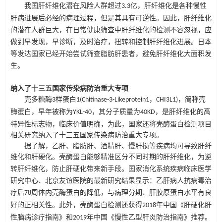
我国肝纤维化潜在风险人群超过
亿，肝纤维化是各种慢性
3.3
肝病进展后必经的病理过程，但是其具有可逆性。因此，肝纤维化
的潜在人群巨大，在日常健康筛查中肝纤维化的检测不容忽视，应
做到早发现，早诊断，及时治疗，扭转和控制肝纤维化进展。日本
等发达国家已经开始尝试筛查脂肪肝患者，避免肝纤维化大面积发
生。
纳入了十三五国家传染病防治重大专项
壳多糖酶
样蛋白
，
，简称壳
3
1(Chitinase-3-Likeprotein1
CHI3L1)
肝纤维化的高
酶蛋白，早年被称为
，其分子质量为
，是
YKL-40
40KD
特异性标志物，临床价值明确，为此，国家还将壳酶蛋白检测项目
相关研究纳入了十三五国家传染病防治重大专项。
据了解，乙肝、脂肪肝、酒精肝、慢肝损等疾病均可导致肝纤
维化和肝硬化。壳酶蛋白
能够精准区分不同时期的肝纤维化，为逆
转肝纤维化，防止肝硬化带来新手段。国家消化系统疾病临床医学
研究中心、北京友谊医院的最新研究结果显示：乙肝病人抗病毒治
疗后
周体内壳酶蛋白的降低，与病理分期、肝胶原蛋白水平有良
78
好的正相关性。此外，壳酶蛋白检测还获得
年中国《肝硬化肝
2018
性脑病诊疗指南》和
年中国《慢性乙型肝炎防治指南》推荐。
2019