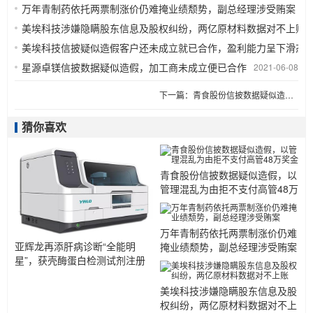
万年青制药依托两票制涨价仍难掩业绩颓势，副总经理涉受贿案
20
美埃科技涉嫌隐瞒股东信息及股权纠纷，两亿原材料数据对不上账
美埃科技信披疑似造假客户还未成立就已合作，盈利能力呈下滑态
星源卓镁信披数据疑似造假，加工商未成立便已合作
2021-06-08
下一篇：
青食股份信披数据疑似造假，以管理混乱为由拒不支付高管48万奖金
猜你喜欢
青食股份信披数据疑似造假，以
管理混乱为由拒不支付高管48万
奖金
万年青制药依托两票制涨价仍难
亚辉龙再添肝病诊断“全能明
掩业绩颓势，副总经理涉受贿案
星”，获壳酶蛋白检测试剂注册
证...
美埃科技涉嫌隐瞒股东信息及股
权纠纷，两亿原材料数据对不上