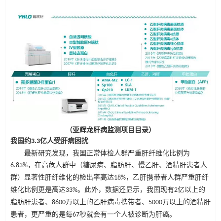
（亚辉龙肝病监测项目目录）
我国约
亿人受肝病困扰
3.3
最新研究发现，我国正常体检人群严重肝纤维化比例为
，在高危人群中（糖尿病、脂肪肝、慢乙肝、酒精肝患者人
6.83%
群）显著性肝纤维化的检出率高达
，乙肝携带者人群严重肝纤
18%
维化比例更是高达
。此外，数据还显示，我国现有
亿以上的
33%
2
脂肪肝患者、
万以上的乙肝病毒携带者、
万以上的酒精肝
8600
5000
患者，更严重的是每
秒就会有一个人被诊断为肝癌。
67