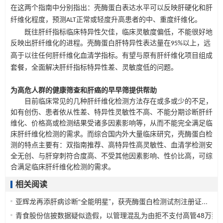
在这两个指南中分别指出：壳酶蛋白表达水平可以反映肝硬化和肝
纤维化程度，预测
正常或轻度升高患者的中、重度纤维化。
ALT
既往肝纤指标临床特异性欠佳，临床灵敏度偏低，不能很好地
反映出肝纤维化的进程。壳酶蛋白
肝特异性表达量在
以上，远
95%
高于以往任何肝纤维化血清学指标。有望与原有肝纤维化项目组成
套餐，全面解决肝纤指标特异性差、灵敏度低的问题。
为高危人群的健康筛查和肝癌的早早筛提供帮助
目前临床常见的几种肝纤维化检测方法存在或多或少的不足，
如有创伤、患者依从性差、特异性灵敏性不高、不能分期诊断肝纤
维化、价格高或检测结果受诸多因素影响等，从而不能完全满足临
床肝纤维化检测的需求。而综合国内外大量临床研究，壳酶蛋白检
测的特点主要有：双指南推荐、高特异性高灵敏性、血清学检测安
全无创、与肝穿刺符合度高、不受其他因素影响、性价比高，可综
合满足临床肝纤维化检测的需求。
相关阅读
亚辉龙再添肝病诊断“全能明星”，获壳酶蛋白检测试剂注册证...
202
青食股份信披数据疑似造假，以管理混乱为由拒不支付高管48万奖