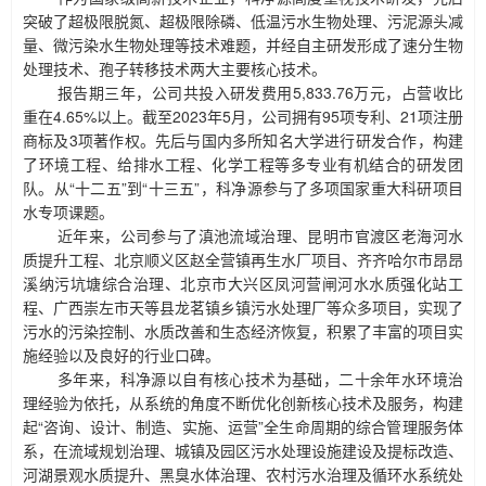
突破了超极限脱氮、超极限除磷、低温污水生物处理、污泥源头减
量、微污染水生物处理等技术难题，并经自主研发形成了速分生物
处理技术、孢子转移技术两大主要核心技术。
报告期三年，公司共投入研发费用
5,833.76万元，占营收比
重在4.65%以上。截至2023年5月，公司拥有95项专利、21项注册
商标及3项著作权。先后与国内多所知名大学进行研发合作，构建
了环境工程、给排水工程、化学工程等多专业有机结合的研发团
队。从“十二五”到“十三五”，科净源参与了多项国家重大科研项目
水专项课题。
近年来，公司参与了滇池流域治理、昆明市官渡区老海河水
质提升工程、北京顺义区赵全营镇再生水厂项目、齐齐哈尔市昂昂
溪纳污坑塘综合治理、北京市大兴区凤河营闸河水水质强化站工
程、广西崇左市天等县龙茗镇乡镇污水处理厂等众多项目，实现了
污水的污染控制、水质改善和生态经济恢复，积累了丰富的项目实
施经验以及良好的行业口碑。
多年来，科净源以自有核心技术为基础，二十余年水环境治
理经验为依托，从系统的角度不断优化创新核心技术及服务，构建
起
“咨询、设计、制造、实施、运营”全生命周期的综合管理服务体
系，在流域规划治理、城镇及园区污水处理设施建设及提标改造、
河湖景观水质提升、黑臭水体治理、农村污水治理及循环水系统处