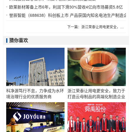
欧莱新材筹备上市6年，利润下滑30%营收4亿向市场募资5.8亿
202
誉辰智能（688638）科创板上市 产品获国内知名电池生产制造企
下一篇：
浙江荣泰让用电更安全，致力于打造云母制品的高端化制造企业
猜你喜欢
科净源笃行不怠，力争成为水环
浙江荣泰让用电更安全，致力于
境治理行业的优质服务商
打造云母制品的高端化制造企业