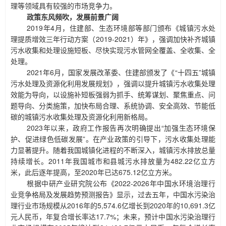
理等领域具有较强的市场竞争力。
政策东风频吹，发展前景广阔
2019年4月，住建部、生态环境部等部门颁布《城镇污水处
理提质增效三年行动方案（2019-2021）年》，强调加快补齐城镇
污水收集和处理设施短板、尽快实现污水管网全覆盖、全收集、全
处理。
2021年6月，国家发展改革委、住建部颁发了《“十四五”城镇
污水处理及资源化利用发展规划》，强调以提升城镇污水收集处理
效能为导向，以设施补短板强弱为抓手、统筹谋划、聚焦重点、问
题导向、分类施策，加快布局合理、系统协调、安全高效、节能低
碳的城镇污水收集处理及资源化利用新格局。
2023年以来，政府工作报告再次明确提出“加强生态环境保
护、促进绿色低碳发展”。在产业政策的引导下，污水收集处理能
力显著提升。随着我国城镇化进程的不断深入，城镇污水排放总量
持续增长。2011年我国城市和县城污水排放量为482.22亿立方
米，此后逐年提高，至2020年已达675.12亿立方米。
根据中研产业研究院公布《
2022-2026年中国水环境治理行
业竞争格局及发展趋势预测报告》显示，过去五年，中国水污染治
理行业市场规模从2016年的5,574.6亿增长到2020年的10,691.3亿
元人民币，年复合增长率达17.7%；未来，预计中国水污染治理行