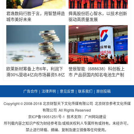
君逸数码行胜于言，用智慧缔造
舜禹股份匠心智水，以技术创新
城市美好未来
驱动高质量发展
欧莱新材筹备上市6年，利润下
誉辰智能（688638）科创板上
滑30%营收4亿向市场募资5.8亿
市 产品获国内知名电池生产制
造企业高度认可
广告合作
|
法律声明
|
意见反馈
|
联系我们
|
原创投稿
Copyright © 2008-2018 北京财智天下文化传媒有限公司 北京财京参考文化传媒
有限公司 All Rights Reserved
京ICP备19051251号-1
技术支持：
广州网站建设
所刊载内容之知识产权为财经参考及/或相关权利人专属所有或持有。未经许可，
禁止进行转载、摘编、复制及建立镜像等任何使用。