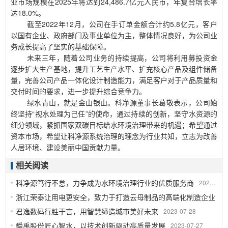
业市场规模在2025年将达到24,486.7亿元人民币，年复合增长率
达18.0%。
截至
2022年12月，公司在手订单金额合计约5.8亿元，客户
以国有企业、政府部门及事业单位为主，整体情况良好，为公司业
务成长提高了坚实的基础保障。
未来三年，随着公司业务的持续提高，公司将利用募投资金
逐步扩大生产基地，提升工艺生产水平、扩充核心产品及组件储备
量，完善公司产品一体化设计制造能力，满足客户对于产品质量和
交付时间的要求，进一步提升综合竞争力。
绿水青山，就是金山银山。科净源董事长葛敬表示，公司始
终坚持
“视水处理为己任”的使命，通过持续的创新，坚守水资源的
细分领域，紧抓国家双碳目标给水环境治理带来的机遇；希望通过
资本市场，希望让科净源系统治理的理念为行业共知，立志为改善
人居环境、建设美丽中国贡献力量。
相关阅读
科净源笃行不怠，力争成为水环境治理行业的优质服务商
2023-08-16
浙江荣泰让用电更安全，致力于打造云母制品的高端化制造企业
20
君逸数码行胜于言，用智慧缔造城市美好未来
2023-07-28
舜禹股份匠心智水，以技术创新驱动高质量发展
2023-07-27