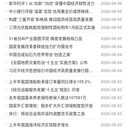
新华时评丨从“向新”“向优”读懂中国经济韧性活力
2026-08-06
中小银行评级“温差”显现 信用重定价或将继续深化
2026-08-05
构建“三量齐驱”新格局 推动国资经营高质量发展
2026-08-05
三项光伏能耗能效强制性国标明年1月起正式实施
2026-08-05
31省份AI产业版图浮现 梯度发展格局凸显
2026-08-05
国家发展改革委释放加力扩内需信号
2026-08-04
中国合成钻石为世界带去“创造之美”
2026-08-04
《全国地质灾害防治“十五五”实施方案》公布
2026-08-04
习近平经济思想指引中国经济高质量发展行稳致远
2026-08-04
上半年我国海船新承接订单量同比增长105.2%
2026-08-03
《综合运输服务发展“十五五”规划》印发
2026-08-03
去年我国基本养老保险参保人数达107591万
2026-08-03
国家外汇管理局：稳步扩大外汇领域制度型开放
2026-08-03
央行：将综合运用并适时调整货币政策工具
2026-08-03
上半年我国海洋经济实现稳步增长
2026-08-03