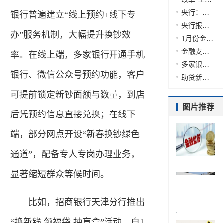
央行：引导银行稳固信贷支持力度
银行普遍建立“线上预约+线下专
央行报告重申“适度宽松” 降准降息仍有空间
办”服务机制，大幅提升换钞效
1月份金融数据前瞻：新增人民币贷款、社融环比或多增
金融支持消费重在精准落地
率。在线上端，多家银行开通手机
多家银行上调动账短信通知门槛
银行、微信公众号预约功能，客户
助贷新规或推动行业加速蝶变
可提前锁定新钞面额与数量，到店
图片推荐
后凭预约信息直接兑换；在线下
端，部分网点开设“新春换钞绿色
通道”，配备专人专岗办理业务，
显著缩短群众等候时间。
比如，招商银行天津分行推出
“换新钱 领福袋 抽盲盒”活动，自1