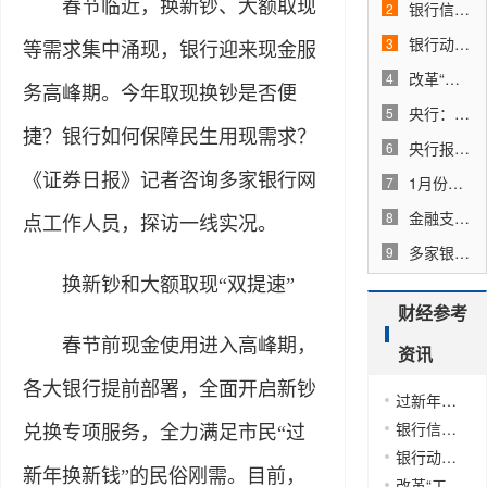
春节临近，换新钞、大额取现
银行信贷需进一步找准方向
2
银行动账短信收费模式开启：减扰还是增效
3
等需求集中涌现，银行迎来现金服
改革“工具箱”持续丰富 村镇银行整合进程料提速
4
务高峰期。今年取现换钞是否便
央行：引导银行稳固信贷支持力度
5
捷？银行如何保障民生用现需求？
央行报告重申“适度宽松” 降准降息仍有空间
6
《证券日报》记者咨询多家银行网
1月份金融数据前瞻：新增人民币贷款、社融环比或多增
7
金融支持消费重在精准落地
8
点工作人员，探访一线实况。
多家银行上调动账短信通知门槛
9
换新钞和大额取现“双提速”
财经参考
春节前现金使用进入高峰期，
资讯
各大银行提前部署，全面开启新钞
过新年换新钱 银行从“保供应”到“精准服务”
银行信贷需进一步找准方向
兑换专项服务，全力满足市民“过
银行动账短信收费模式开启：减扰还是增效
新年换新钱”的民俗刚需。目前，
改革“工具箱”持续丰富 村镇银行整合进程料提速