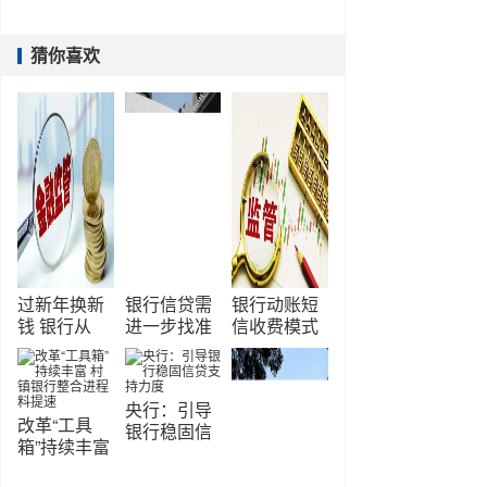
猜你喜欢
过新年换新
银行信贷需
银行动账短
钱 银行从
进一步找准
信收费模式
“保供应”到
方向
开启：减扰
“精准服务”
还是增效
央行：引导
改革“工具
银行稳固信
箱”持续丰富
贷支持力度
村镇银行整