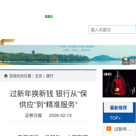
今天是2026年8月9日 undefined
设为首页
|
加入收藏
主页
|
头条要闻
|
股市
|
资讯
|
保险
|
银行
您现在的位置：主页
>
银行
|
地产
|
科技
|
汽车
|
环保
|
公司
过新年换新钱 银行从“保
供应”到“精准服务”
最新推荐
证券日报
2026-02-13
TOP+
过新年换新钱 银行从“保供应”到“精准服务”
1