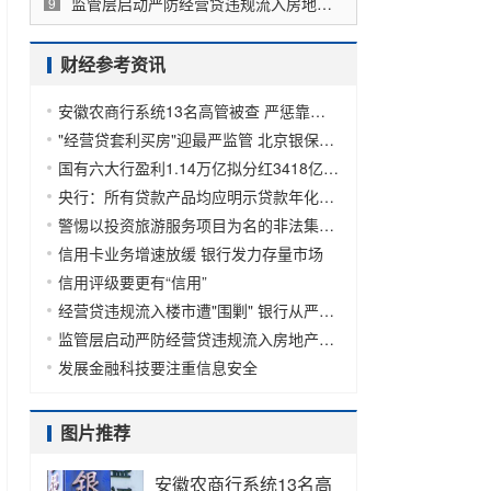
监管层启动严防经营贷违规流入房地产专项排查
9
财经参考资讯
安徽农商行系统13名高管被查 严惩靠行吃行利益输送
"经营贷套利买房"迎最严监管 北京银保监局已对4家银行启动调查
国有六大行盈利1.14万亿拟分红3418亿 五家合计新增普惠小微贷款1.09万亿
央行：所有贷款产品均应明示贷款年化利率
警惕以投资旅游服务项目为名的非法集资行为
信用卡业务增速放缓 银行发力存量市场
信用评级要更有“信用”
经营贷违规流入楼市遭"围剿" 银行从严把控贷款条件
监管层启动严防经营贷违规流入房地产专项排查
发展金融科技要注重信息安全
图片推荐
安徽农商行系统13名高