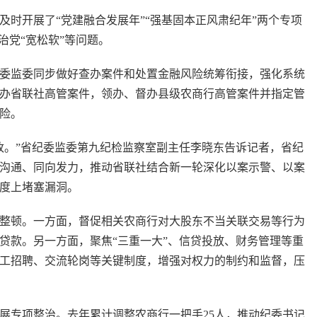
开展了“党建融合发展年”“强基固本正风肃纪年”两个专项
治党“宽松软”等问题。
监委同步做好查办案件和处置金融风险统筹衔接，强化系统
办省联社高管案件，领办、督办县级农商行高管案件并指定管
风险。
。”省纪委监委第九纪检监察室副主任李晓东告诉记者，省纪
沟通、同向发力，推动省联社结合新一轮深化以案示警、以案
制度上堵塞漏洞。
顿。一方面，督促相关农商行对大股东不当关联交易等行为
贷款。另一方面，聚焦“三重一大”、信贷投放、财务管理等重
员工招聘、交流轮岗等关键制度，增强对权力的制约和监督，压
专项整治。去年累计调整农商行一把手25人，推动纪委书记