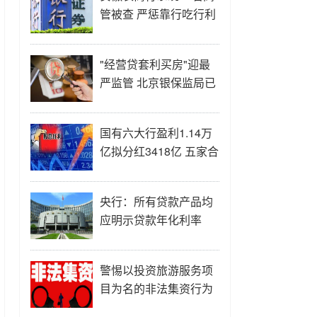
管被查 严惩靠行吃行利
益输送
"经营贷套利买房"迎最
严监管 北京银保监局已
对4家银行启动调查
国有六大行盈利1.14万
亿拟分红3418亿 五家合
计新增普惠小微贷款
1.09万亿
央行：所有贷款产品均
应明示贷款年化利率
警惕以投资旅游服务项
目为名的非法集资行为