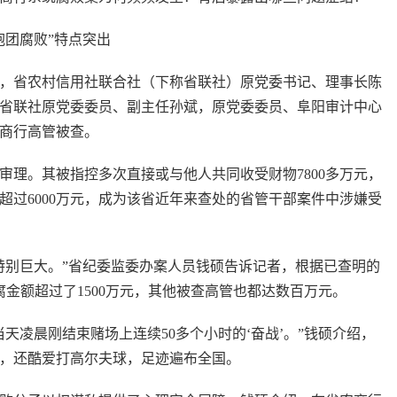
团腐败”特点突出
，省农村信用社联合社（下称省联社）原党委书记、理事长陈
省联社原党委委员、副主任孙斌，原党委委员、阜阳审计中心
农商行高管被查。
审理。其被指控多次直接或与他人共同收受财物7800多万元，
超过6000万元，成为该省近年来查处的省管干部案件中涉嫌受
别巨大。”省纪委监委办案人员钱硕告诉记者，根据已查明的
腐金额超过了1500万元，其他被查高管也都达数百万元。
凌晨刚结束赌场上连续50多个小时的‘奋战’。”钱硕介绍，
万，还酷爱打高尔夫球，足迹遍布全国。