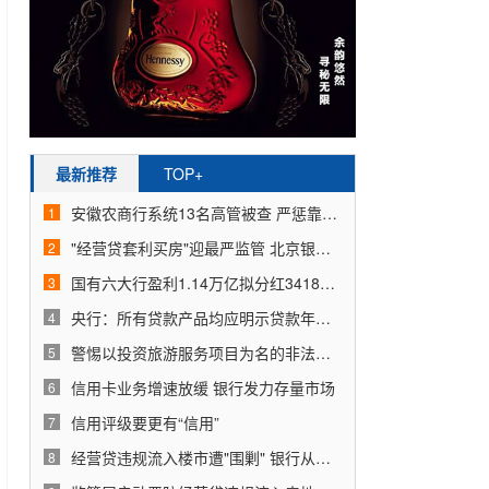
最新推荐
TOP+
安徽农商行系统13名高管被查 严惩靠行吃行利益输送
1
"经营贷套利买房"迎最严监管 北京银保监局已对4家银行启动调查
2
国有六大行盈利1.14万亿拟分红3418亿 五家合计新增普惠小微贷款1.09万亿
3
央行：所有贷款产品均应明示贷款年化利率
4
警惕以投资旅游服务项目为名的非法集资行为
5
信用卡业务增速放缓 银行发力存量市场
6
信用评级要更有“信用”
7
经营贷违规流入楼市遭"围剿" 银行从严把控贷款条件
8