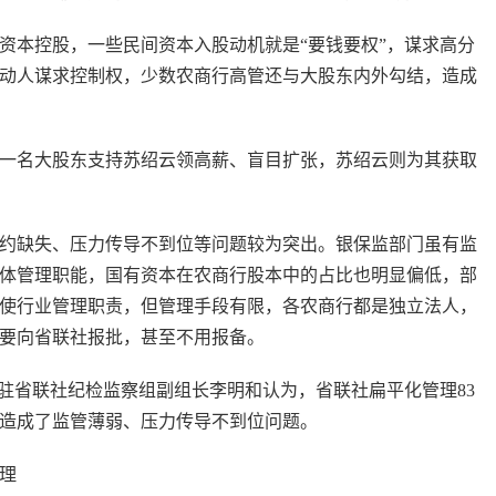
本控股，一些民间资本入股动机就是“要钱要权”，谋求高分
动人谋求控制权，少数农商行高管还与大股东内外勾结，造成
名大股东支持苏绍云领高薪、盲目扩张，苏绍云则为其获取
缺失、压力传导不到位等问题较为突出。银保监部门虽有监
体管理职能，国有资本在农商行股本中的占比也明显偏低，部
使行业管理职责，但管理手段有限，各农商行都是独立法人，
需要向省联社报批，甚至不用报备。
省联社纪检监察组副组长李明和认为，省联社扁平化管理83
上造成了监管薄弱、压力传导不到位问题。
治理