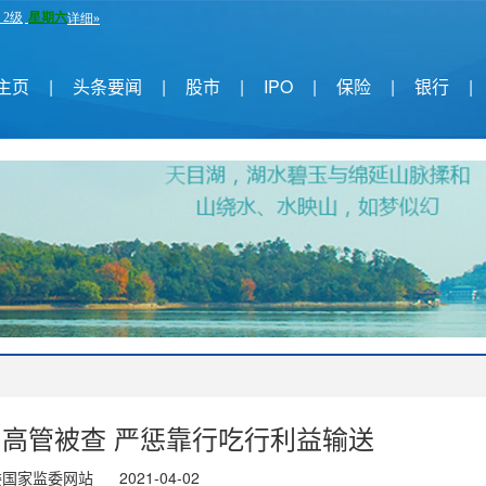
主页
|
头条要闻
|
股市
|
IPO
|
保险
|
银行
|
名高管被查 严惩靠行吃行利益输送
委国家监委网站
2021-04-02