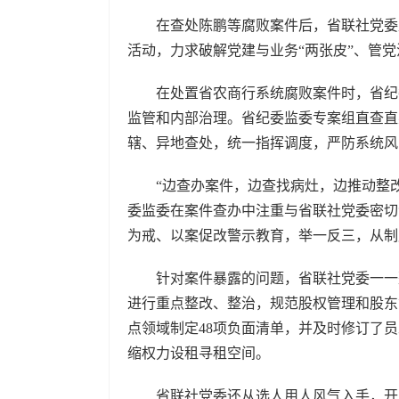
在查处陈鹏等腐败案件后，省联社党委及时
活动，力求破解党建与业务“两张皮”、管党
在处置省农商行系统腐败案件时，省纪委
监管和内部治理。省纪委监委专案组直查直
辖、异地查处，统一指挥调度，严防系统
“边查办案件，边查找病灶，边推动整改
委监委在案件查办中注重与省联社党委密切
为戒、以案促改警示教育，举一反三，从
针对案件暴露的问题，省联社党委一一整
进行重点整改、整治，规范股权管理和股东
点领域制定48项负面清单，并及时修订了
缩权力设租寻租空间。
省联社党委还从选人用人风气入手，开展