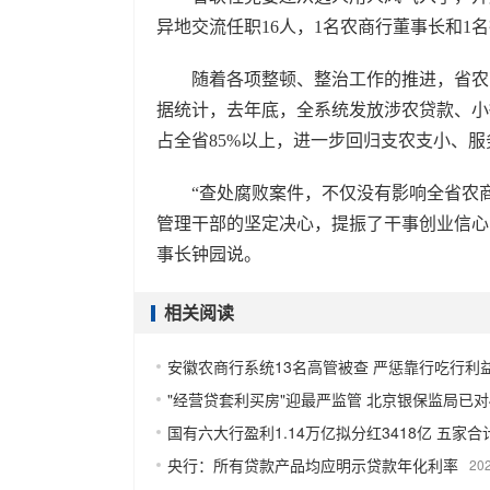
异地交流任职16人，1名农商行董事长和
随着各项整顿、整治工作的推进，省农商
据统计，去年底，全系统发放涉农贷款、小微
占全省85%以上，进一步回归支农支小、
“查处腐败案件，不仅没有影响全省农商
管理干部的坚定决心，提振了干事创业信心
事长钟园说。
相关阅读
安徽农商行系统13名高管被查 严惩靠行吃行利
"经营贷套利买房"迎最严监管 北京银保监局已
国有六大行盈利1.14万亿拟分红3418亿 五家合
央行：所有贷款产品均应明示贷款年化利率
20