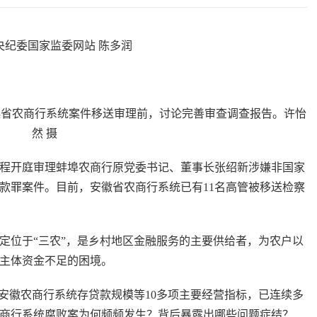
委国家监委网站 陈多润
起省农商行系统案件移送审理前，讨论完善审查调查报告。许怡
然 摄
开庭审理蚌埠农商行原党委书记、董事长张绍新涉嫌非国家
款罪案件。目前，安徽省农商行系统已有11名高管被移送检察
位于“三农”，是乡村地区金融服务的主要供给者，为农户以
些主体资金不足的困境。
徽农商行系统存贷款规模等10多项主要经营指标，已连续多
农商行系统腐败案为何频频发生？背后暴露出哪些问题症结？