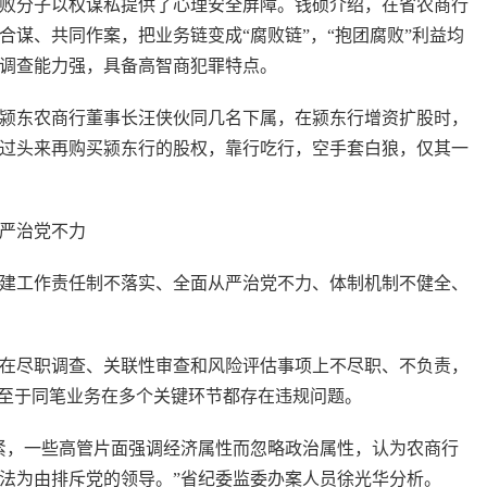
分子以权谋私提供了心理安全屏障。钱硕介绍，在省农商行
谋、共同作案，把业务链变成“腐败链”，“抱团腐败”利益均
反调查能力强，具备高智商犯罪特点。
阜阳颍东农商行董事长汪侠伙同几名下属，在颍东行增资扩股时，
转过头来再购买颍东行的股权，靠行吃行，空手套白狼，仅其一
严治党不力
工作责任制不落实、全面从严治党不力、体制机制不健全、
尽职调查、关联性审查和风险评估事项上不尽职、不负责，
以至于同笔业务在多个关键环节都存在违规问题。
，一些高管片面强调经济属性而忽略政治属性，认为农商行
法为由排斥党的领导。”省纪委监委办案人员徐光华分析。