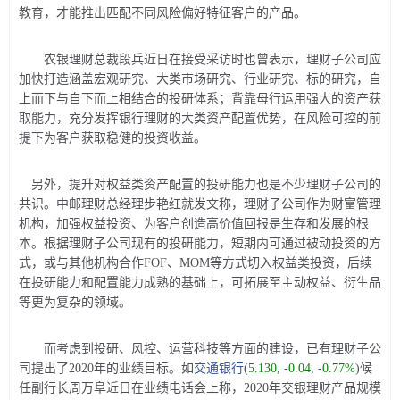
教育，才能推出匹配不同风险偏好特征客户的产品。
农银理财总裁段兵近日在接受采访时也曾表示，理财子公司应
加快打造涵盖宏观研究、大类市场研究、行业研究、标的研究，自
上而下与自下而上相结合的投研体系；背靠母行运用强大的资产获
取能力，充分发挥银行理财的大类资产配置优势，在风险可控的前
提下为客户获取稳健的投资收益。
另外，提升对权益类资产配置的投研能力也是不少理财子公司的
共识。中邮理财总经理步艳红就发文称，理财子公司作为财富管理
机构，加强权益投资、为客户创造高价值回报是生存和发展的根
本。根据理财子公司现有的投研能力，短期内可通过被动投资的方
式，或与其他机构合作FOF、MOM等方式切入权益类投资，后续
在投研能力和配置能力成熟的基础上，可拓展至主动权益、衍生品
等更为复杂的领域。
而考虑到投研、风控、运营科技等方面的建设，已有理财子公
司提出了2020年的业绩目标。如
交通银行
(
5.130
,
-0.04
,
-0.77%
)
候
任副行长周万阜近日在业绩电话会上称，2020年交银理财产品规模