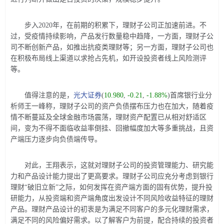
步入2020年，在前期的积累下，理财子公司正加速前进。不
过，受疫情持续影响，产品发行数量稳中趋降，一方面，理财子公
司不断创新产品，如推出抗疫类理财等；另一方面，理财子公司也
在积极布局线上渠道以求抢占先机，如开设投资者线上风险测评
等。
值得注意的是，
光大证券
(
10.980
,
-0.21
,
-1.88%
)
首席银行业分
析师王一峰称，理财子公司的资产负债摆布压力也在加大，随着疫
情不断蔓延及全球金融市场震荡，理财资产配置已从相对舒适区
间，变为不得不面临收益率倒挂、回撤幅度加大等多重挑战，且资
产端压力逐步向负债端传导。
对此，王翔表示，这就对理财子公司的投资管理能力、研究能
力和产品设计能力提出了更高要求。理财子公司应充分考虑到银行
理财“破旧立新”之际，如何发挥在资产端方面的固有优势，提升投
研能力，从投资端和资产端角度出发设计不同风险收益特征的理财
产品。理财产品设计的初衷是为满足不同客户的多元化理财需求，
满足不同的风险偏好需求。以了解客户为前提，配合持续的投资者