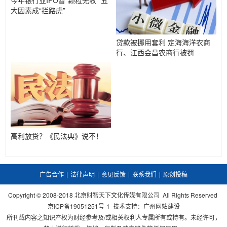
今年银行业IPO暂“颗粒无收” 五
大因素成“拦路虎”
贷款被挪用套利 定海海洋农商
行、江西会昌农商行被罚
高利放贷？《民法典》说不！
广告合作
|
法律声明
|
意见反馈
|
联系我们
|
原创投稿
Copyright © 2008-2018 北京财智天下文化传媒有限公司 All Rights Reserved
京ICP备19051251号-1
技术支持：
广州网站建设
所刊载内容之知识产权为财经参考及/或相关权利人专属所有或持有。未经许可，