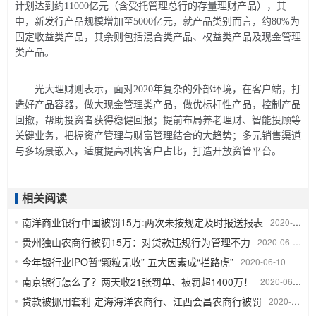
计划达到约11000亿元（含受托管理总行的存量理财产品），其
中，新发行产品规模增加至5000亿元，就产品类别而言，约80%为
固定收益类产品，其余则包括混合类产品、权益类产品及现金管理
类产品。
光大理财则表示，面对2020年复杂的外部环境，在客户端，打
造好产品容器，做大现金管理类产品，做优标杆性产品，控制产品
回撤，帮助投资者获得稳健回报；提前布局养老理财、智能投顾等
关键业务，把握资产管理与财富管理结合的大趋势；多元销售渠道
与多场景嵌入，适度提高机构客户占比，打造开放资管平台。
相关阅读
南洋商业银行中国被罚15万:两次未按规定及时报送报表
2020-06-11
贵州独山农商行被罚15万：对贷款违规行为管理不力
2020-06-11
今年银行业IPO暂“颗粒无收” 五大因素成“拦路虎”
2020-06-10
南京银行怎么了？两天收21张罚单、被罚超1400万！
2020-06-09
贷款被挪用套利 定海海洋农商行、江西会昌农商行被罚
2020-06-09