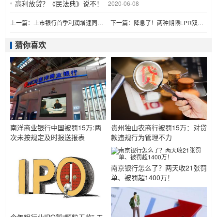
高利放贷？《民法典》说不！
2020-06-08
上一篇：
上市银行首季利润增速同比放缓 料成年内低点
下一篇：
降息了！两种期限LPR双降 你的房贷月供会降多少？
猜你喜欢
南洋商业银行中国被罚15万:两
贵州独山农商行被罚15万：对贷
次未按规定及时报送报表
款违规行为管理不力
南京银行怎么了？两天收21张罚
单、被罚超1400万！