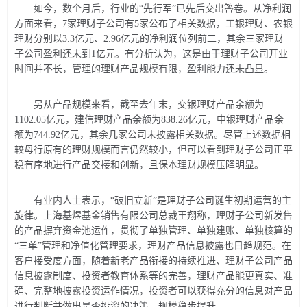
如今，数个月后，行业的“先行军”已先后交出答卷。从净利润
方面来看，7家理财子公司有5家公布了相关数据，工银理财、农银
理财分别以3.3亿元、2.96亿元的净利润位列前二，其余三家理财
子公司盈利还未到1亿元。有分析认为，这是由于理财子公司开业
时间并不长，管理的理财产品规模有限，盈利能力还未凸显。
另从产品规模来看，截至去年末，交银理财产品余额为
1102.05亿元，建信理财产品余额为838.26亿元，中银理财产品余
额为744.92亿元，其余几家公司未披露相关数据。尽管上述数据相
较母行原有的理财规模而言仍然较小，但可以看到理财子公司正平
稳有序地进行产品交接和创新，且保本理财规模压降明显。
有业内人士表示，“破旧立新”是理财子公司诞生初期运营的主
旋律。上海基煜基金销售有限公司总裁王翔称，理财子公司新发售
的产品摒弃资金池运作，贯彻了单独管理、单独建账、单独核算的
“三单”管理和净值化管理要求，理财产品信息披露也日趋规范。在
客户接受度方面，随着新老产品衔接的持续推进、理财子公司产品
信息披露制度、投资者教育体系等的完善，理财产品能更真实、准
确、完整地披露投资运作情况，投资者可以获得充分的信息对产品
进行判断并做出是否投资的决策，规模稳步提升。