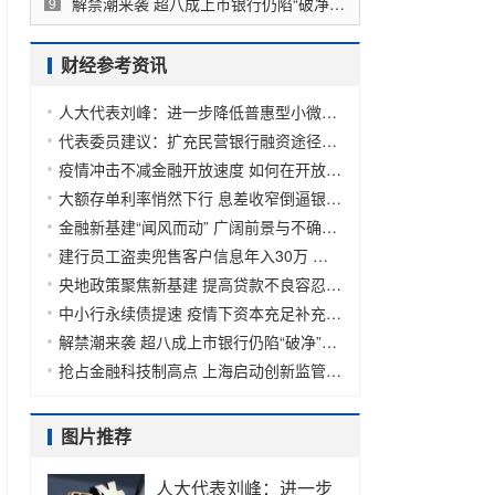
解禁潮来袭 超八成上市银行仍陷“破净”压力
9
财经参考资讯
人大代表刘峰：进一步降低普惠型小微企业贷款成本
代表委员建议：扩充民营银行融资途径和资金来源
疫情冲击不减金融开放速度 如何在开放中实现多赢？
大额存单利率悄然下行 息差收窄倒逼银行降低负债成本
金融新基建“闻风而动” 广阔前景与不确定性共存
建行员工盗卖兜售客户信息年入30万 还称“不知是违法”
央地政策聚焦新基建 提高贷款不良容忍度等利好将出
中小行永续债提速 疫情下资本充足补充更加紧迫
解禁潮来袭 超八成上市银行仍陷“破净”压力
抢占金融科技制高点 上海启动创新监管试点
图片推荐
人大代表刘峰：进一步