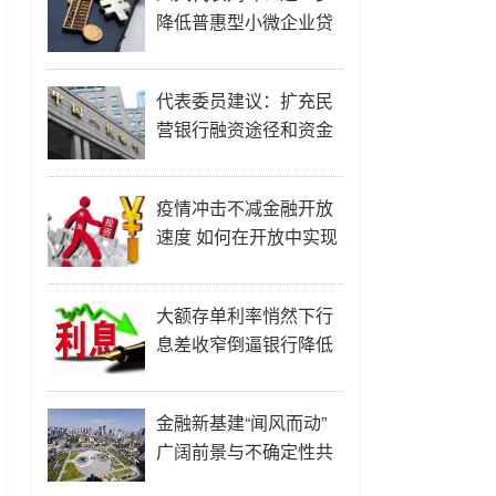
降低普惠型小微企业贷
款成本
代表委员建议：扩充民
营银行融资途径和资金
来源
疫情冲击不减金融开放
速度 如何在开放中实现
多赢？
大额存单利率悄然下行
息差收窄倒逼银行降低
负债成本
金融新基建“闻风而动”
广阔前景与不确定性共
存