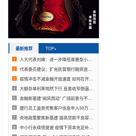
最新推荐
TOP+
人大代表刘峰：进一步降低普惠型小微企业贷款成本
1
代表委员建议：扩充民营银行融资途径和资金来源
2
疫情冲击不减金融开放速度 如何在开放中实现多赢？
3
大额存单利率悄然下行 息差收窄倒逼银行降低负债成本
4
金融新基建“闻风而动” 广阔前景与不确定性共存
5
建行员工盗卖兜售客户信息年入30万 还称“不知是违法”
6
央地政策聚焦新基建 提高贷款不良容忍度等利好将出
7
中小行永续债提速 疫情下资本充足补充更加紧迫
8