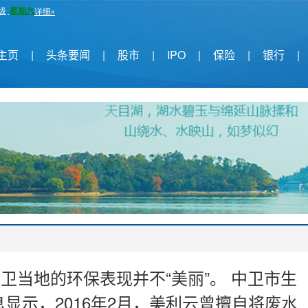
主页
|
头条要闻
|
股市
|
IPO
|
保险
|
银行
|
卫当地的环保表现并不“美丽”。 中卫市生
显示，2016年2月，美利云曾擅自将废水