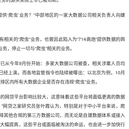
提供‘爬虫’业务？”中部地区的一家大数据公司相关负责人向婕
相关的“爬虫”业务，也曾因此陷入为“714高炮”提供数据的舆
业务，停止一切与“爬虫”相关的业务。
已从今年9月份开始：多家大数据公司被查，相关涉案人员均
”已经上演。而各地监管指令也陆续被曝出：以北京为例，10月
排区内所有大数据企业是否存在违规“爬虫”业务。
包的网贷平台影响比较大，这意味着这些平台将面临更高的数据
。”网贷之家研究员张叶霞认为，特别是对于中小平台来说，爬
选择其他合规的第三方数据公司，而无论是自建数据体系或接入
会大幅提高，这些平台或面临被淘汰的命运，也会进一步加快行