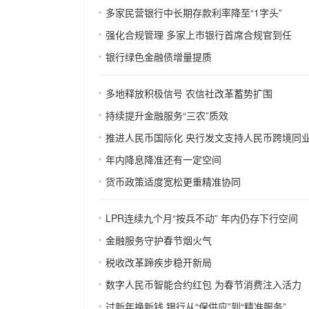
多家民营银行中长期存款利率降至“1字头”
强化合规管理 多家上市银行首席合规官到任
银行绿色金融债增量提质
多地释放积极信号 农信社改革蓄势扩围
持续提升金融服务“三农”质效
推进人民币国际化 央行发文支持人民币跨境同
年内降息降准还有一定空间
货币政策适度宽松更重精准协同
LPR连续九个月“按兵不动” 年内仍存下行空间
金融服务守护春节烟火气
税收改革蹄疾步稳开新局
数字人民币智能合约红包 为春节消费注入活力
过新年换新钱 银行从“保供应”到“精准服务”