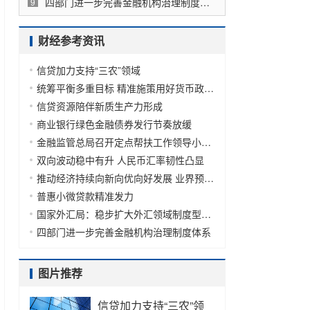
四部门进一步完善金融机构治理制度体系
9
财经参考资讯
信贷加力支持“三农”领域
统筹平衡多重目标 精准施策用好货币政策工具
信贷资源陪伴新质生产力形成
商业银行绿色金融债券发行节奏放缓
金融监管总局召开定点帮扶工作领导小组会议
双向波动稳中有升 人民币汇率韧性凸显
推动经济持续向新向优向好发展 业界预计降准降息可能适时启用
普惠小微贷款精准发力
国家外汇局：稳步扩大外汇领域制度型开放
四部门进一步完善金融机构治理制度体系
图片推荐
信贷加力支持“三农”领