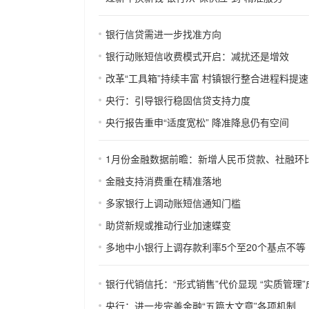
银行信贷需进一步找准方向
银行动账短信收费模式开启：减扰还是增效
改革“工具箱”持续丰富 村镇银行整合进程料提速
央行：引导银行稳固信贷支持力度
央行报告重申“适度宽松” 降准降息仍有空间
1月份金融数据前瞻：新增人民币贷款、社融环
金融支持消费重在精准落地
多家银行上调动账短信通知门槛
助贷新规或推动行业加速蝶变
多地中小银行上调存款利率5个至20个基点不等
银行代销信托：“形式销售”代价显现 “实质管理
央行：进一步完善金融“五篇大文章”各项机制