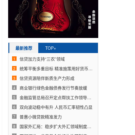
最新推荐
TOP+
信贷加力支持“三农”领域
1
统筹平衡多重目标 精准施策用好货币政策工具
2
信贷资源陪伴新质生产力形成
3
商业银行绿色金融债券发行节奏放缓
4
金融监管总局召开定点帮扶工作领导小组会议
5
双向波动稳中有升 人民币汇率韧性凸显
6
普惠小微贷款精准发力
7
国家外汇局：稳步扩大外汇领域制度型开放
8