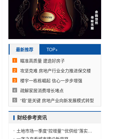
最新推荐
TOP+
瞄准高质量 建造好房子
1
攻坚克难 房地产行业全力推进保交楼
2
楼宇一栋栋崛起 信心一步步增强
3
疏解家居消费增长堵点
4
“稳”是关键 房地产业向新发展模式转型
5
财经参考资讯
土地市场一季度“控增量”“优供给”落实有序
一字之变看城市建设新思路