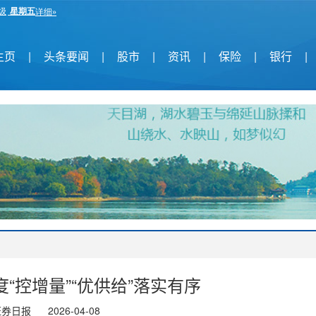
主页
|
头条要闻
|
股市
|
资讯
|
保险
|
银行
|
“控增量”“优供给”落实有序
证券日报
2026-04-08