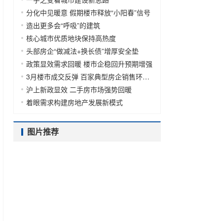
分化中见暖意 假期楼市释放“小阳春”信号
造出更多会“呼吸”的建筑
核心城市优质地块保持高热度
头部房企“做减法+换长债”增厚安全垫
政策显效需求回暖 楼市企稳回升预期增强
3月楼市成交反弹 百家典型房企销售环比增长127.1%
沪上新政显效 二手房市场强势回暖
着眼需求构建房地产发展新模式
图片推荐